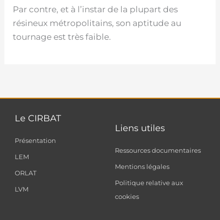
Par contre, et à l’instar de la plupart des
résineux métropolitains, son aptitude au
tournage est très faible.
Le CIRBAT
Liens utiles
Présentation
Ressources documentaires
LEM
Mentions légales
ORLAT
Politique relative aux
LVM
cookies