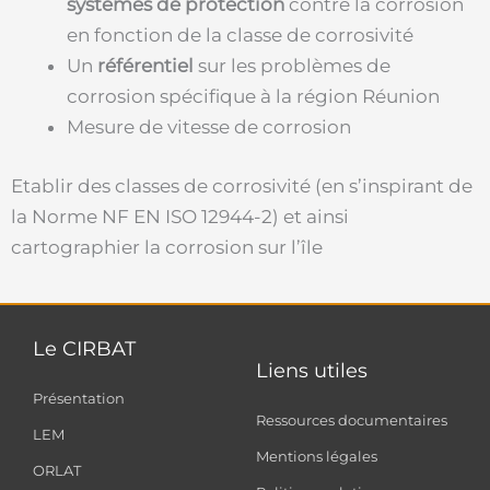
systèmes de protection
contre la corrosion
en fonction de la classe de corrosivité
Un
référentiel
sur les problèmes de
corrosion spécifique à la région Réunion
Mesure de vitesse de corrosion
Etablir des classes de corrosivité (en s’inspirant de
la Norme NF EN ISO 12944-2) et ainsi
cartographier la corrosion sur l’île
Le CIRBAT
Liens utiles
Présentation
Ressources documentaires
LEM
Mentions légales
ORLAT