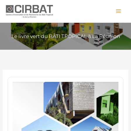
Aller
au
contenu
Le livre vert du BÂTI TROPICAL à La Réunion