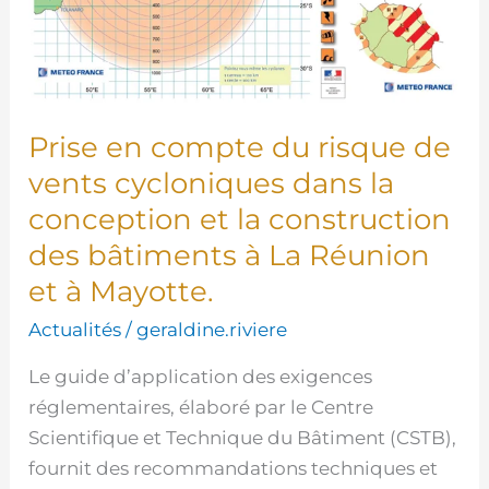
cycloniques
dans
la
conception
Prise en compte du risque de
et
vents cycloniques dans la
la
construction
conception et la construction
des
des bâtiments à La Réunion
bâtiments
et à Mayotte.
à
Actualités
/
geraldine.riviere
La
Réunion
Le guide d’application des exigences
et
réglementaires, élaboré par le Centre
à
Scientifique et Technique du Bâtiment (CSTB),
Mayotte.
fournit des recommandations techniques et